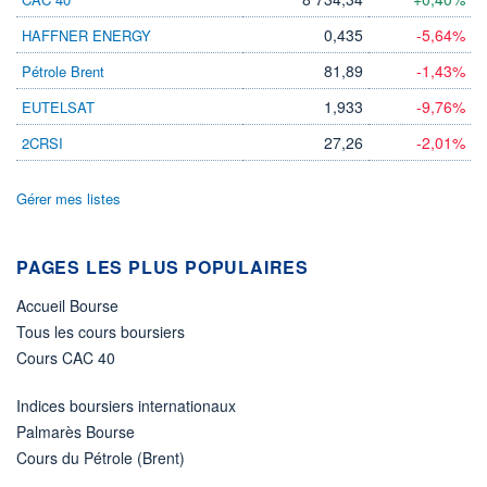
DIVIDENDE
0,00 EUR
-
0,435
-5,64%
HAFFNER ENERGY
PROCHAIN
DIVIDENDE
81,89
-1,43%
Pétrole Brent
-
1,933
-9,76%
EUTELSAT
ÉLIGIBILITÉ
Non éligible
27,26
-2,01%
2CRSI
Boursobank
Gérer mes listes
+ PORTEFEUILLE
+ LISTE
PAGES LES PLUS POPULAIRES
Accueil Bourse
Tous les cours boursiers
Cours CAC 40
Indices boursiers internationaux
Palmarès Bourse
Cours du Pétrole (Brent)