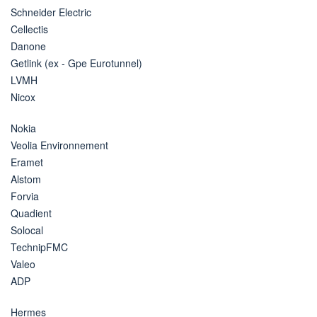
Schneider Electric
Cellectis
Danone
Getlink (ex - Gpe Eurotunnel)
LVMH
Nicox
Nokia
Veolia Environnement
Eramet
Alstom
Forvia
Quadient
Solocal
TechnipFMC
Valeo
ADP
Hermes