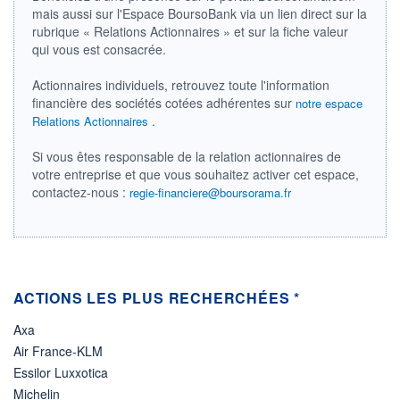
DIVIDENDE
mais aussi sur l'Espace BoursoBank via un lien direct sur la
0,00 CAD
-
rubrique « Relations Actionnaires » et sur la fiche valeur
qui vous est consacrée.
PROCHAIN
DIVIDENDE
-
Actionnaires individuels, retrouvez toute l'information
financière des sociétés cotées adhérentes sur
notre espace
ÉLIGIBILITÉ
Non éligible
.
Relations Actionnaires
Boursobank
Si vous êtes responsable de la relation actionnaires de
votre entreprise et que vous souhaitez activer cet espace,
+ PORTEFEUILLE
+ LISTE
contactez-nous :
regie-financiere@boursorama.fr
ACTIONS LES PLUS RECHERCHÉES *
Axa
Air France-KLM
Essilor Luxxotica
Michelin