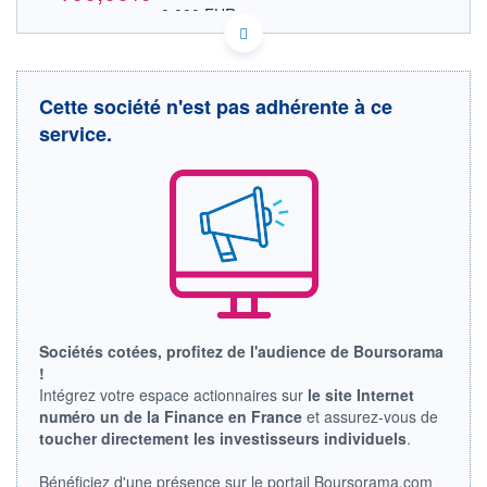
0,000 EUR
VALEUR INDICATIVE
CA6535781042 NIA.P
DONNÉES TEMPS DIFFÉRÉ
Politique d'exécution
Cette société n'est pas adhérente à ce
Cotation sur les autres places
service.
OUVERTURE
CLÔTURE VEILLE
0,000
0,100
+ HAUT
+ BAS
0,000
0,000
VOLUME
CAPITAL ÉCHANGÉ
0
0,00%
VALORISATION
DERNIER ÉCHANGE
-
LIMITE À LA
LIMITE À LA
Sociétés cotées, profitez de l'audience de Boursorama
BAISSE
HAUSSE
!
0,000
0,000
Intégrez votre espace actionnaires sur
le site Internet
RENDEMENT
PER ESTIMÉ
numéro un de la Finance en France
et assurez-vous de
ESTIMÉ 2026
2026
toucher directement les investisseurs individuels
.
-
-
DERNIER
DATE
Bénéficiez d'une présence sur le portail Boursorama.com
DIVIDENDE
DERNIER