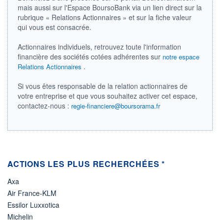
mais aussi sur l'Espace BoursoBank via un lien direct sur la
ÉLIGIBILITÉ
rubrique « Relations Actionnaires » et sur la fiche valeur
Non éligible
qui vous est consacrée.
Boursobank
Actionnaires individuels, retrouvez toute l'information
+ PORTEFEUILLE
+ LISTE
financière des sociétés cotées adhérentes sur
notre espace
.
Relations Actionnaires
Si vous êtes responsable de la relation actionnaires de
votre entreprise et que vous souhaitez activer cet espace,
contactez-nous :
regie-financiere@boursorama.fr
ACTIONS LES PLUS RECHERCHÉES *
Axa
Air France-KLM
Essilor Luxxotica
Michelin