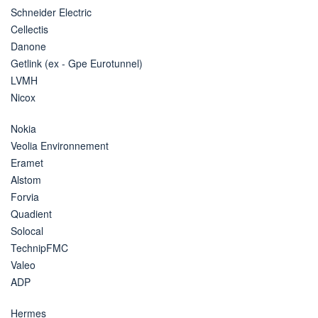
Schneider Electric
Cellectis
Danone
Getlink (ex - Gpe Eurotunnel)
LVMH
Nicox
Nokia
Veolia Environnement
Eramet
Alstom
Forvia
Quadient
Solocal
TechnipFMC
Valeo
ADP
Hermes