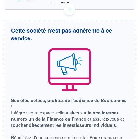
0,0000 EUR
VALEUR INDICATIVE
US57651T1088 MWOYS
DONNÉES TEMPS DIFFÉRÉ
Politique d'exécution
Cette société n'est pas adhérente à ce
Cotation sur les autres places
service.
OUVERTURE
CLÔTURE VEILLE
0,0000
0,0000
+ HAUT
+ BAS
0,0000
0,0000
VOLUME
CAPITAL ÉCHANGÉ
0
0,00%
VALORISATION
LIMITE À LA
LIMITE À LA
BAISSE
HAUSSE
Sociétés cotées, profitez de l'audience de Boursorama
0,0000
0,0000
!
RENDEMENT
PER ESTIMÉ
Intégrez votre espace actionnaires sur
le site Internet
ESTIMÉ 2026
2026
numéro un de la Finance en France
et assurez-vous de
-
-
toucher directement les investisseurs individuels
.
DERNIER
ÉCHANGE
Bénéficiez d'une présence sur le portail Boursorama.com
-