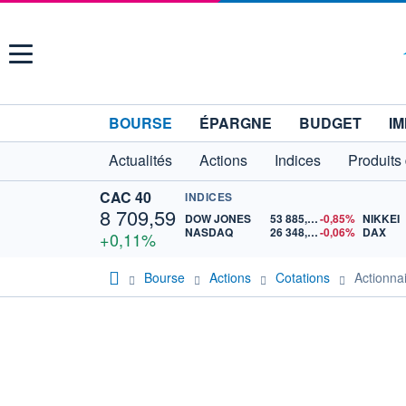
Menu
BOURSE
ÉPARGNE
BUDGET
IM
Actualités
Actions
Indices
Produits
CAC 40
INDICES
8 709,59
DOW JONES
53 885,10
-0,85%
NIKKEI
NASDAQ
26 348,35
-0,06%
DAX
+0,11%
Bourse
Actions
Cotations
Actionna