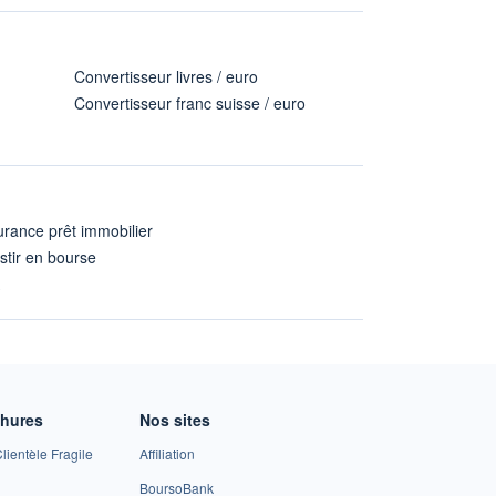
Convertisseur livres / euro
Convertisseur franc suisse / euro
rance prêt immobilier
stir en bourse
A
chures
Nos sites
lientèle Fragile
Affiliation
BoursoBank