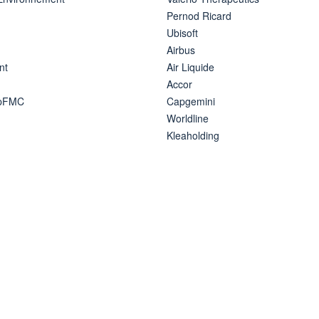
Pernod Ricard
Ubisoft
Airbus
nt
Air Liquide
Accor
ipFMC
Capgemini
Worldline
Kleaholding