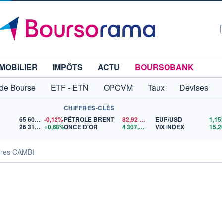
MOBILIER
IMPÔTS
ACTU
BOURSOBANK
 de Bourse
ETF - ETN
OPCVM
Taux
Devises
CHIFFRES-CLÉS
65 606,71
-0,12%
PÉTROLE BRENT
82,92
$US
EUR/USD
26 318,73
+0,68%
ONCE D'OR
4 307,31
$US
VIX INDEX
15,2
ires CAMBI