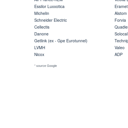
Essilor Luxxotica
Eramet
Michelin
Alstom
Schneider Electric
Forvia
Cellectis
Quadie
Danone
Solocal
Getlink (ex - Gpe Eurotunnel)
Techn
LVMH
Valeo
Nicox
ADP
* source Google