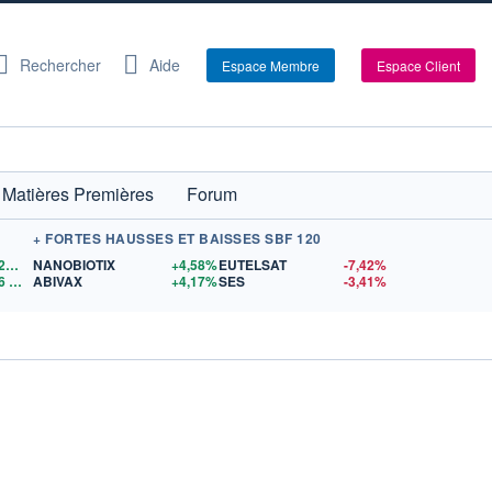
Rechercher
Aide
Espace Membre
Espace Client
Matières Premières
Forum
+ FORTES HAUSSES ET BAISSES SBF 120
1,1529
$US
NANOBIOTIX
+4,58%
EUTELSAT
-7,42%
6
$US
ABIVAX
+4,17%
SES
-3,41%