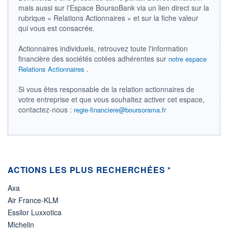
mais aussi sur l'Espace BoursoBank via un lien direct sur la
LIMITE À LA
LIMITE À LA
rubrique « Relations Actionnaires » et sur la fiche valeur
BAISSE
HAUSSE
0,000
0,000
qui vous est consacrée.
RENDEMENT
PER ESTIMÉ
Actionnaires individuels, retrouvez toute l'information
ESTIMÉ 2026
2026
-
-
financière des sociétés cotées adhérentes sur
notre espace
.
Relations Actionnaires
DERNIER
DATE
DIVIDENDE
DERNIER
DIVIDENDE
0,00 GBX
Si vous êtes responsable de la relation actionnaires de
-
votre entreprise et que vous souhaitez activer cet espace,
contactez-nous :
PROCHAIN
regie-financiere@boursorama.fr
DIVIDENDE
-
ÉLIGIBILITÉ
Non éligible
Boursobank
ACTIONS LES PLUS RECHERCHÉES *
+ PORTEFEUILLE
+ LISTE
Axa
Air France-KLM
Essilor Luxxotica
Michelin