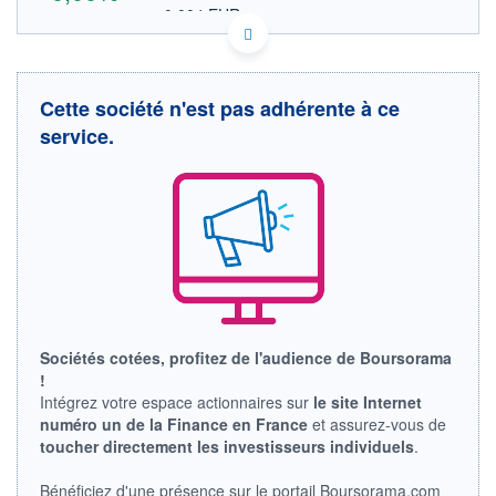
0,004 EUR
VALEUR INDICATIVE
GB00BYY0JQ23 RMR
DONNÉES TEMPS DIFFÉRÉ
Politique d'exécution
Cette société n'est pas adhérente à ce
Cotation sur les autres places
service.
0,34
0,32
0,30
0,28
11h54
14h41
OUVERTURE
CLÔTURE VEILLE
0,000
0,315
Sociétés cotées, profitez de l'audience de Boursorama
+ HAUT
+ BAS
!
0,000
0,000
Intégrez votre espace actionnaires sur
le site Internet
numéro un de la Finance en France
et assurez-vous de
VOLUME
CAPITAL ÉCHANGÉ
10 300
0,00%
toucher directement les investisseurs individuels
.
VALORISATION
DERNIER ÉCHANGE
07.08.26 / 17:55:57
Bénéficiez d'une présence sur le portail Boursorama.com