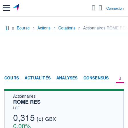
Menu
Connexion
Bourse
Actions
Cotations
Actionnaires ROME RES
COURS
ACTUALITÉS
ANALYSES
CONSENSUS
Actionnaires
SOCIÉTÉ
ROME RES
HISTORIQUE
LSE
0,315
(c)
ACTIONNAIRES
GBX
0,00%