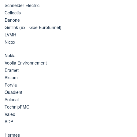
Schneider Electric
Cellectis
Danone
Getlink (ex - Gpe Eurotunnel)
LVMH
Nicox
Nokia
Veolia Environnement
Eramet
Alstom
Forvia
Quadient
Solocal
TechnipFMC
Valeo
ADP
Hermes