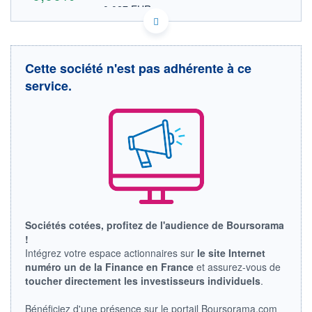
0,027 EUR
VALEUR INDICATIVE
GB00BMGRFP88 HREE
DONNÉES TEMPS DIFFÉRÉ
Politique d'exécution
Cette société n'est pas adhérente à ce
Cotation sur les autres places
service.
2,6
2,4
2,2
2,0
11h55
14h45
OUVERTURE
CLÔTURE VEILLE
0,000
2,300
Sociétés cotées, profitez de l'audience de Boursorama
+ HAUT
+ BAS
!
2,300
2,300
Intégrez votre espace actionnaires sur
le site Internet
numéro un de la Finance en France
et assurez-vous de
VOLUME
CAPITAL ÉCHANGÉ
1 460 082
0,00%
toucher directement les investisseurs individuels
.
VALORISATION
DERNIER ÉCHANGE
07.08.26 / 15:34:15
Bénéficiez d'une présence sur le portail Boursorama.com