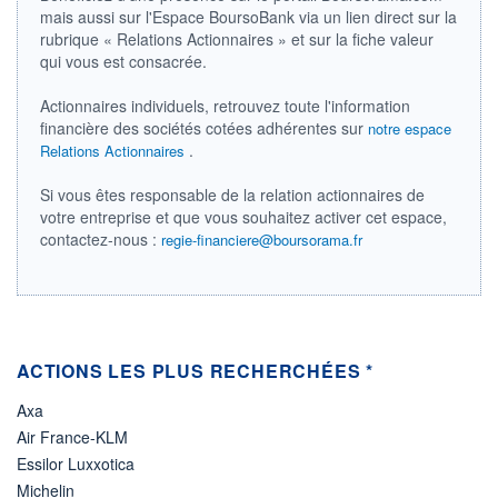
mais aussi sur l'Espace BoursoBank via un lien direct sur la
LIMITE À LA
LIMITE À LA
rubrique « Relations Actionnaires » et sur la fiche valeur
BAISSE
HAUSSE
0,000
0,000
qui vous est consacrée.
RENDEMENT
PER ESTIMÉ
Actionnaires individuels, retrouvez toute l'information
ESTIMÉ 2026
2026
-
-
financière des sociétés cotées adhérentes sur
notre espace
.
Relations Actionnaires
DERNIER
DATE
DIVIDENDE
DERNIER
DIVIDENDE
0,00 GBX
Si vous êtes responsable de la relation actionnaires de
-
votre entreprise et que vous souhaitez activer cet espace,
contactez-nous :
PROCHAIN
regie-financiere@boursorama.fr
DIVIDENDE
-
ÉLIGIBILITÉ
Non éligible
Boursobank
ACTIONS LES PLUS RECHERCHÉES *
+ PORTEFEUILLE
+ LISTE
Axa
Air France-KLM
Essilor Luxxotica
Michelin