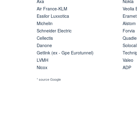
Axa
Nokia
Air France-KLM
Veolia
Essilor Luxxotica
Eramet
Michelin
Alstom
Schneider Electric
Forvia
Cellectis
Quadie
Danone
Solocal
Getlink (ex - Gpe Eurotunnel)
Techn
LVMH
Valeo
Nicox
ADP
* source Google