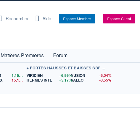
Rechercher
Aide
Espace Membre
Espace Client
Matières Premières
Forum
+ FORTES HAUSSES ET BAISSES SBF 120
D
1,1522
$US
VIRIDIEN
+6,99%
VUSION
-5,04%
EX
15,15
$US
HERMES INTL
+5,17%
VALEO
-3,55%