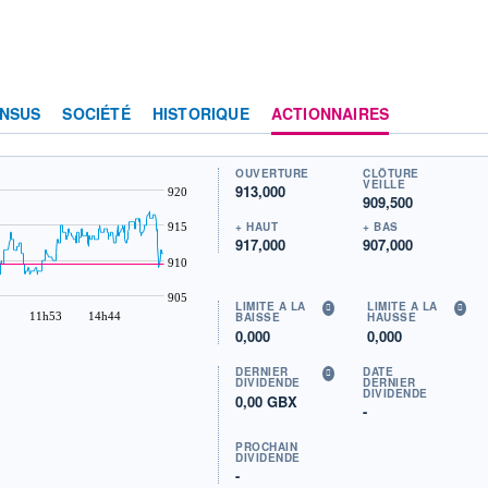
NSUS
SOCIÉTÉ
HISTORIQUE
ACTIONNAIRES
OUVERTURE
CLÔTURE
VEILLE
913,000
920
909,500
+ HAUT
+ BAS
915
917,000
907,000
910
905
LIMITE À LA
LIMITE À LA
11h53
14h44
BAISSE
HAUSSE
0,000
0,000
DERNIER
DATE
DIVIDENDE
DERNIER
DIVIDENDE
0,00 GBX
-
PROCHAIN
DIVIDENDE
-