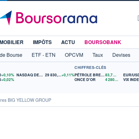
MOBILIER
IMPÔTS
ACTU
BOURSOBANK
 de Bourse
ETF - ETN
OPCVM
Taux
Devises
CHIFFRES-CLÉS
0
+0,10%
NASDAQ DEC26
29 830,75
+0,11%
PÉTROLE BRENT
83,71
$US
EUR/US
5
+0,02%
ONCE D'OR
4 280,23
$US
VIX IND
aires BIG YELLOW GROUP