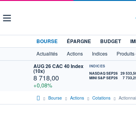
Menu
BOURSE
ÉPARGNE
BUDGET
IM
Actualités
Actions
Indices
Produits
AUG 26 CAC 40 Index
INDICES
(10x)
NASDAQ SEP26
29 533,5
8 718,00
MINI S&P SEP26
7 733,2
+0,08%
Bourse
Actions
Cotations
Actionn