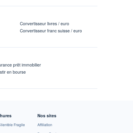
Convertisseur livres / euro
Convertisseur franc suisse / euro
rance prêt immobilier
stir en bourse
A
chures
Nos sites
lientèle Fragile
Affiliation