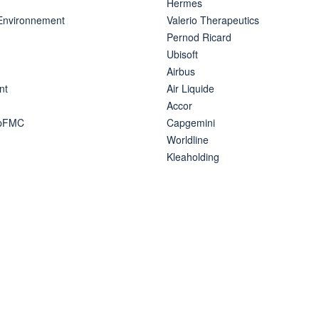
Hermes
 Environnement
Valerio Therapeutics
Pernod Ricard
Ubisoft
Airbus
nt
Air Liquide
Accor
ipFMC
Capgemini
Worldline
Kleaholding