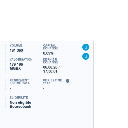
VOLUME
CAPITAL
ÉCHANGÉ
181 360
0,09%
VALORISATION
DERNIER
ÉCHANGE
179 196
06.08.26 /
MGBX
17:50:01
RENDEMENT
PER ESTIMÉ
ESTIMÉ 2026
2026
-
-
ÉLIGIBILITÉ
Non éligible
Boursobank