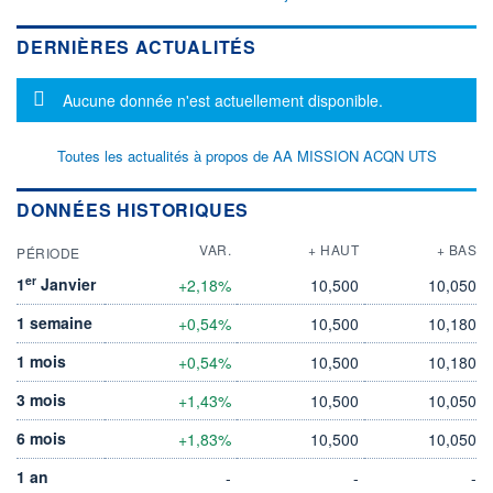
DERNIÈRES ACTUALITÉS
Message d'information
Aucune donnée n'est actuellement disponible.
Toutes les actualités à propos de AA MISSION ACQN UTS
DONNÉES HISTORIQUES
VAR.
+ HAUT
+ BAS
PÉRIODE
er
1
Janvier
+2,18%
10,500
10,050
1 semaine
+0,54%
10,500
10,180
1 mois
+0,54%
10,500
10,180
3 mois
+1,43%
10,500
10,050
6 mois
+1,83%
10,500
10,050
1 an
-
-
-