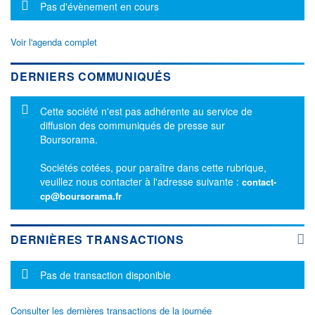
Message d'information
Pas d'évènement en cours
Voir l'agenda complet
DERNIERS COMMUNIQUÉS
Message d'information
Cette société n'est pas adhérente au service de
diffusion des communiqués de presse sur
Boursorama.
Sociétés cotées, pour paraître dans cette rubrique,
veuillez nous contacter à l'adresse suivante :
contact-
cp@boursorama.fr
DERNIÈRES TRANSACTIONS
Message d'information
Pas de transaction disponible
Consulter les dernières transactions de la journée