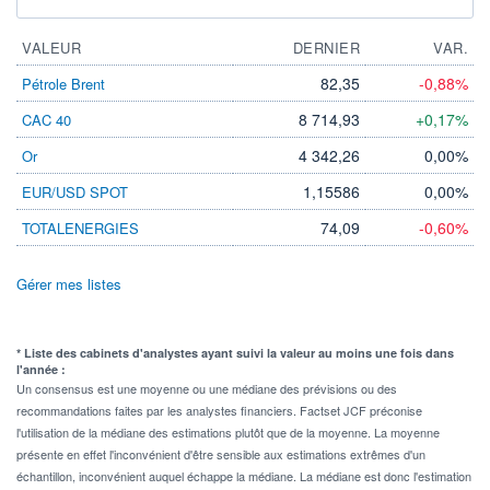
VALEUR
DERNIER
VAR.
82,35
-0,88%
Pétrole Brent
8 714,93
+0,17%
CAC 40
4 342,26
0,00%
Or
1,15586
0,00%
EUR/USD SPOT
74,09
-0,60%
TOTALENERGIES
Gérer mes listes
* Liste des cabinets d'analystes ayant suivi la valeur au moins une fois dans
l'année :
Un consensus est une moyenne ou une médiane des prévisions ou des
recommandations faites par les analystes financiers. Factset JCF préconise
l'utilisation de la médiane des estimations plutôt que de la moyenne. La moyenne
présente en effet l'inconvénient d'être sensible aux estimations extrêmes d'un
échantillon, inconvénient auquel échappe la médiane. La médiane est donc l'estimation