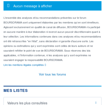
Message d'information
Aucun message à afficher
L'ensemble des analyses et/ou recommandations présentes sur le forum
BOURSORAMA sont uniquement élaborées par les membres qui en sont émetteurs.
Agissant exclusivement en qualité de canal de diffusion, BOURSORAMA n'a participé
en aucune manière à leur élaboration ni exercé aucun pouvoir discrétionnaire quant à
leur sélection. Les informations contenues dans ces analyses et/ou recommandations
ont été retranscrites "en l'état", sans déclaration ni garantie d'aucune sorte. Les
opinions ou estimations qui y sont exprimées sont celles de leurs auteurs et ne
sauraient refléter le point de vue de BOURSORAMA. Sous réserves des lois
applicables, ni l'information contenue, ni les analyses qui y sont exprimées ne
sauraient engager la responsabilité BOURSORAMA.
Lire les mentions légales complètes
Voir tous les forums
MES LISTES
Valeurs les plus consultées