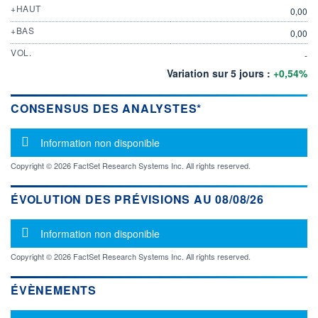
+HAUT
0,00
+BAS
0,00
VOL.
-
Variation sur 5 jours :
+0,54%
CONSENSUS DES ANALYSTES*
Message d'information
Information non disponible
Copyright © 2026 FactSet Research Systems Inc. All rights reserved.
ÉVOLUTION DES PRÉVISIONS AU 08/08/26
Message d'information
Information non disponible
Copyright © 2026 FactSet Research Systems Inc. All rights reserved.
ÉVÈNEMENTS