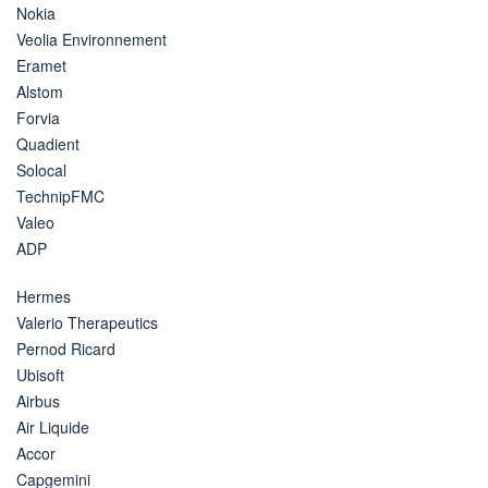
Nokia
Veolia Environnement
Eramet
Alstom
Forvia
Quadient
Solocal
TechnipFMC
Valeo
ADP
Hermes
Valerio Therapeutics
Pernod Ricard
Ubisoft
Airbus
Air Liquide
Accor
Capgemini