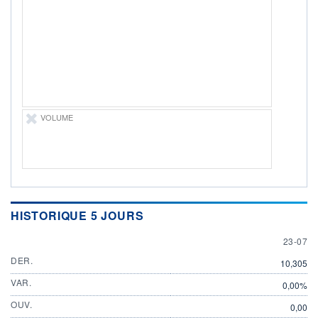
ÉLIGIBILITÉ
Non éligible
Boursobank
+ PORTEFEUILLE
+ LISTE
VOLUME
HISTORIQUE 5 JOURS
23 JULY
23-07
DER.
10,305
VAR.
0,00%
OUV.
0,00