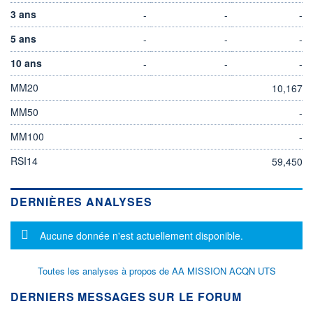
3 ans
-
-
-
5 ans
-
-
-
10 ans
-
-
-
MM20
10,167
MM50
-
MM100
-
RSI14
59,450
DERNIÈRES ANALYSES
Message d'information
Aucune donnée n'est actuellement disponible.
Toutes les analyses à propos de AA MISSION ACQN UTS
DERNIERS MESSAGES SUR LE FORUM