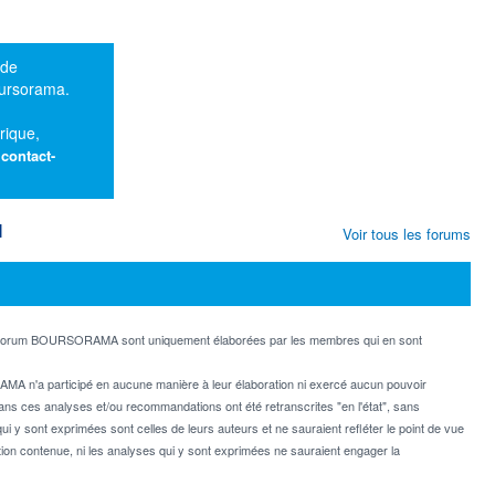
 de
oursorama.
rique,
:
contact-
M
Voir tous les forums
e forum BOURSORAMA sont uniquement élaborées par les membres qui en sont
MA n'a participé en aucune manière à leur élaboration ni exercé aucun pouvoir
dans ces analyses et/ou recommandations ont été retranscrites "en l'état", sans
ui y sont exprimées sont celles de leurs auteurs et ne sauraient refléter le point de vue
on contenue, ni les analyses qui y sont exprimées ne sauraient engager la