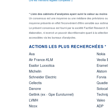
* Liste des cabinets d'analystes ayant suivi la valeur au moins
Un consensus est une moyenne ou une médiane des prévisions ou des
moyenne présente en effet l'inconvénient d'être sensible aux estima
Le présent consensus est fourni par la société FactSet Research Sy
élaboration, ni exercé un pouvoir discrétionnaire quant à la sélectio
accessibles via les bureaux d'analystes.
ACTIONS LES PLUS RECHERCHÉES *
Axa
Nokia
Air France-KLM
Veolia
Essilor Luxxotica
Eramet
Michelin
Alstom
Schneider Electric
Forvia
Cellectis
Quadie
Danone
Solocal
Getlink (ex - Gpe Eurotunnel)
Techn
LVMH
Valeo
Nicox
ADP