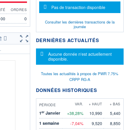
Message d'information
Pas de transaction disponible
QTÉ
ORDRES
100
0
Consulter les dernières transactions de la
journée
DERNIÈRES ACTUALITÉS
.
Message d'information
Aucune donnée n'est actuellement
disponible.
Toutes les actualités à propos de PWR 7.75%
CRPP RG-A
DONNÉES HISTORIQUES
VAR.
+ HAUT
+ BAS
PÉRIODE
er
1
Janvier
+38,28%
10,990
5,440
1 semaine
-7,04%
9,520
8,850