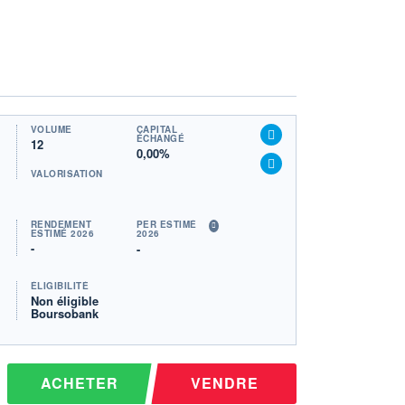
VOLUME
CAPITAL
ÉCHANGÉ
12
0,00%
VALORISATION
RENDEMENT
PER ESTIMÉ
ESTIMÉ 2026
2026
-
-
ÉLIGIBILITÉ
Non éligible
Boursobank
ACHETER
VENDRE