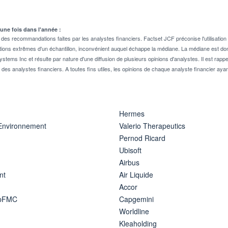
 une fois dans l'année :
 recommandations faites par les analystes financiers. Factset JCF préconise l'utilisation 
tions extrêmes d'un échantillon, inconvénient auquel échappe la médiane. La médiane est donc
stems Inc et résulte par nature d'une diffusion de plusieurs opinions d'analystes. Il est 
n des analystes financiers. A toutes fins utiles, les opinions de chaque analyste financier aya
Hermes
 Environnement
Valerio Therapeutics
Pernod Ricard
Ubisoft
Airbus
nt
Air Liquide
Accor
ipFMC
Capgemini
Worldline
Kleaholding