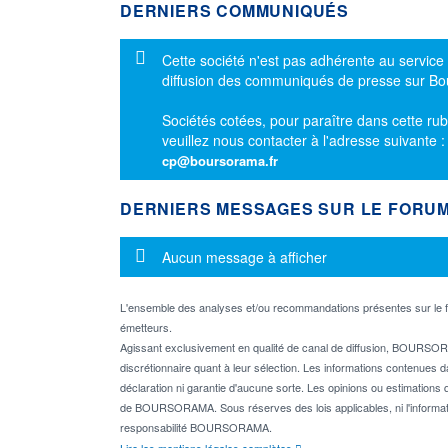
DERNIERS COMMUNIQUÉS
Message d'information
Cette société n'est pas adhérente au service
diffusion des communiqués de presse sur B
Sociétés cotées, pour paraître dans cette rub
veuillez nous contacter à l'adresse suivante 
cp@boursorama.fr
DERNIERS MESSAGES SUR LE FORU
Message d'information
Aucun message à afficher
L'ensemble des analyses et/ou recommandations présentes sur l
émetteurs.
Agissant exclusivement en qualité de canal de diffusion, BOURSORA
discrétionnaire quant à leur sélection. Les informations contenues 
déclaration ni garantie d'aucune sorte. Les opinions ou estimations q
de BOURSORAMA. Sous réserves des lois applicables, ni l'informati
responsabilité BOURSORAMA.
Lire les mentions légales complètes