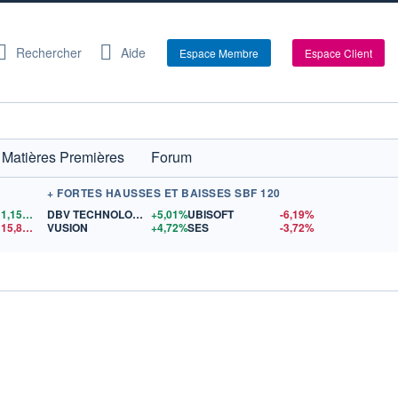
Rechercher
Aide
Espace Membre
Espace Client
Matières Premières
Forum
+ FORTES HAUSSES ET BAISSES SBF 120
1,1558
$US
DBV TECHNOLOGIES
+5,01%
UBISOFT
-6,19%
15,81
$US
VUSION
+4,72%
SES
-3,72%