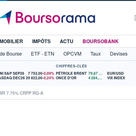
MOBILIER
IMPÔTS
ACTU
BOURSOBANK
 de Bourse
ETF - ETN
OPCVM
Taux
Devises
CHIFFRES-CLÉS
NI S&P SEP26
7 752,00
-0,09%
PÉTROLE BRENT
79,87
$US
EUR/USD
ASDAQ DEC26
29 822,00
-0,24%
ONCE D'OR
4 284,98
$US
VIX INDEX
WR 7.75% CRPP RG-A