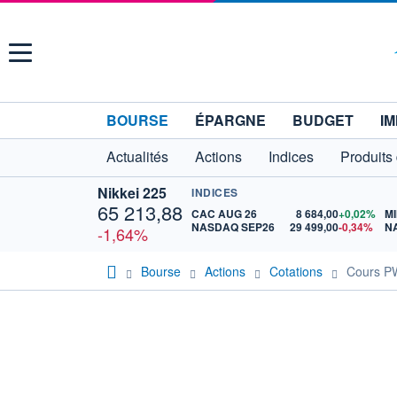
Menu
BOURSE
ÉPARGNE
BUDGET
IM
Actualités
Actions
Indices
Produits
Nikkei 225
INDICES
65 213,88
CAC AUG 26
8 684,00
+0,02%
MI
NASDAQ SEP26
29 499,00
-0,34%
N
-1,64%
Bourse
Actions
Cotations
Cours P