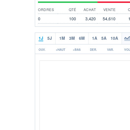
ORDRES
QTÉ
ACHAT
VENTE
0
100
3,420
54,610
1J
5J
1M
3M
6M
1A
5A
10A
OUV.
+HAUT
+BAS
DER.
VAR.
VOL