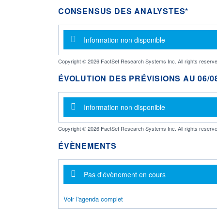
CONSENSUS DES ANALYSTES*
Message d'information
Information non disponible
Copyright © 2026 FactSet Research Systems Inc. All rights reserve
ÉVOLUTION DES PRÉVISIONS AU 06/08
Message d'information
Information non disponible
Copyright © 2026 FactSet Research Systems Inc. All rights reserve
ÉVÈNEMENTS
Message d'information
Pas d'évènement en cours
Voir l'agenda complet