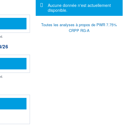
Message d'information
Aucune donnée n'est actuellement
disponible.
Toutes les analyses à propos de PWR 7.75%
CRPP RG-A
d.
/26
d.