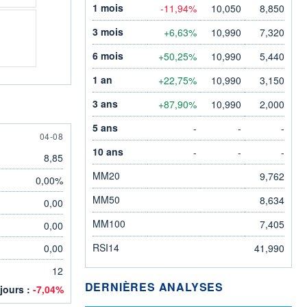
1 mois
-11,94%
10,050
8,850
3 mois
+6,63%
10,990
7,320
6 mois
+50,25%
10,990
5,440
1 an
+22,75%
10,990
3,150
3 ans
+87,90%
10,990
2,000
5 ans
-
-
-
4 AUGUST
04-08
10 ans
-
-
-
8,85
MM20
9,762
0,00%
MM50
8,634
0,00
MM100
7,405
0,00
RSI14
0,00
41,990
12
DERNIÈRES ANALYSES
 jours :
-7,04%