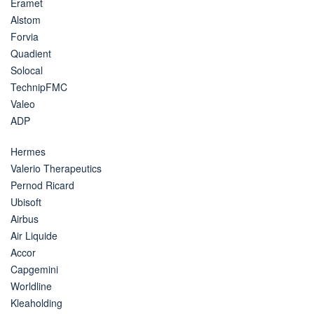
Eramet
Alstom
Forvia
Quadient
Solocal
TechnipFMC
Valeo
ADP
Hermes
Valerio Therapeutics
Pernod Ricard
Ubisoft
Airbus
Air Liquide
Accor
Capgemini
Worldline
Kleaholding