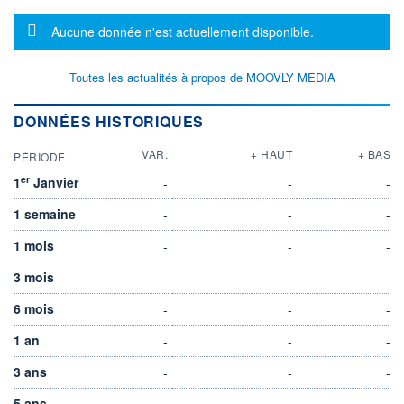
Message d'information
Aucune donnée n'est actuellement disponible.
Toutes les actualités à propos de MOOVLY MEDIA
DONNÉES HISTORIQUES
VAR.
+ HAUT
+ BAS
PÉRIODE
er
1
Janvier
-
-
-
1 semaine
-
-
-
1 mois
-
-
-
3 mois
-
-
-
6 mois
-
-
-
1 an
-
-
-
3 ans
-
-
-
5 ans
-
-
-