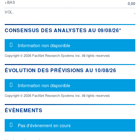
+BAS
0,00
VOL.
-
CONSENSUS DES ANALYSTES AU 09/08/26*
Message d'information
Information non disponible
Copyright © 2026 FactSet Research Systems Inc. All rights reserved.
ÉVOLUTION DES PRÉVISIONS AU 10/08/26
Message d'information
Information non disponible
Copyright © 2026 FactSet Research Systems Inc. All rights reserved.
ÉVÈNEMENTS
Message d'information
Pas d'évènement en cours