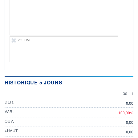
DIVIDENDE
0,00 CAD
-
PROCHAIN
DIVIDENDE
-
ÉLIGIBILITÉ
VOLUME
Non éligible
Boursobank
+ PORTEFEUILLE
+ LISTE
HISTORIQUE 5 JOURS
30 NOV
30-11
DER.
0,00
VAR.
-100,00%
OUV.
0,00
+HAUT
0,00