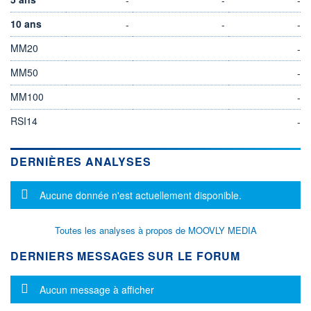
10 ans
-
-
-
MM20
-
MM50
-
MM100
-
RSI14
-
DERNIÈRES ANALYSES
Message d'information
Aucune donnée n'est actuellement disponible.
Toutes les analyses à propos de MOOVLY MEDIA
DERNIERS MESSAGES SUR LE FORUM
Message d'information
Aucun message à afficher