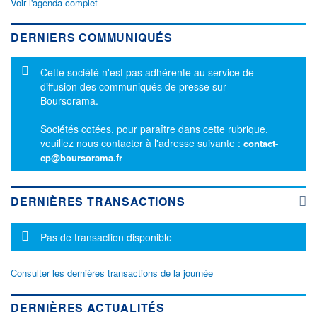
Voir l'agenda complet
DERNIERS COMMUNIQUÉS
Message d'information
Cette société n'est pas adhérente au service de
diffusion des communiqués de presse sur
Boursorama.
Sociétés cotées, pour paraître dans cette rubrique,
veuillez nous contacter à l'adresse suivante :
contact-
cp@boursorama.fr
DERNIÈRES TRANSACTIONS
Message d'information
Pas de transaction disponible
Consulter les dernières transactions de la journée
DERNIÈRES ACTUALITÉS