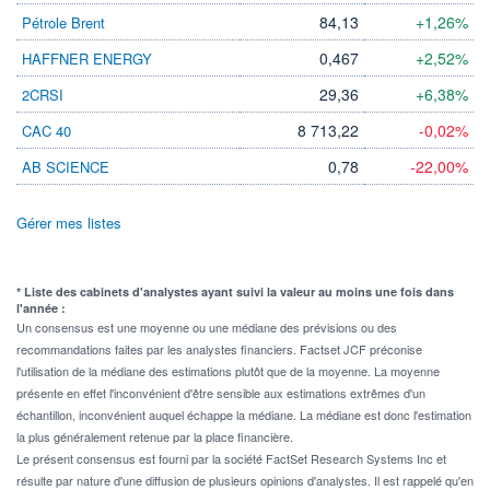
84,13
+1,26%
Pétrole Brent
0,467
+2,52%
HAFFNER ENERGY
29,36
+6,38%
2CRSI
8 713,22
-0,02%
CAC 40
0,78
-22,00%
AB SCIENCE
Gérer mes listes
* Liste des cabinets d'analystes ayant suivi la valeur au moins une fois dans
l'année :
Un consensus est une moyenne ou une médiane des prévisions ou des
recommandations faites par les analystes financiers. Factset JCF préconise
l'utilisation de la médiane des estimations plutôt que de la moyenne. La moyenne
présente en effet l'inconvénient d'être sensible aux estimations extrêmes d'un
échantillon, inconvénient auquel échappe la médiane. La médiane est donc l'estimation
la plus généralement retenue par la place financière.
Le présent consensus est fourni par la société FactSet Research Systems Inc et
résulte par nature d'une diffusion de plusieurs opinions d'analystes. Il est rappelé qu'en