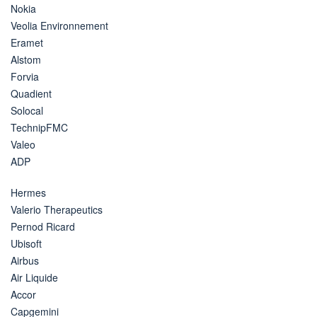
Nokia
Veolia Environnement
Eramet
Alstom
Forvia
Quadient
Solocal
TechnipFMC
Valeo
ADP
Hermes
Valerio Therapeutics
Pernod Ricard
Ubisoft
Airbus
Air Liquide
Accor
Capgemini