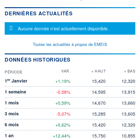
DERNIÈRES ACTUALITÉS
Message d'information
Aucune donnée n'est actuellement disponible.
Toutes les actualités à propos de EMEIS
DONNÉES HISTORIQUES
VAR.
+ HAUT
+ BAS
PÉRIODE
er
1
Janvier
+1,19%
15,420
12,320
1 semaine
-0,58%
14,595
13,915
1 mois
+0,59%
14,670
13,660
3 mois
-5,07%
15,285
13,605
6 mois
+0,62%
15,420
12,320
1 an
+12,44%
15,750
10,855