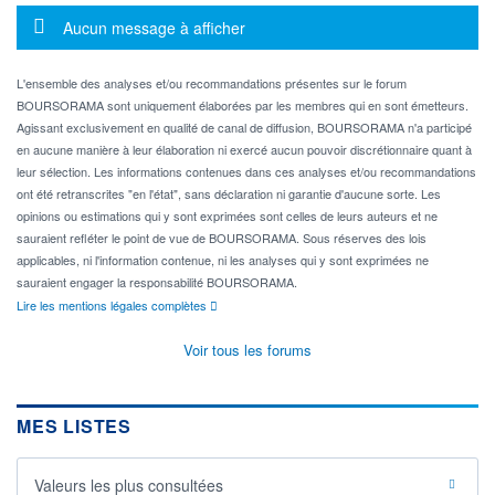
Message d'information
Aucun message à afficher
L'ensemble des analyses et/ou recommandations présentes sur le forum
BOURSORAMA sont uniquement élaborées par les membres qui en sont émetteurs.
Agissant exclusivement en qualité de canal de diffusion, BOURSORAMA n'a participé
en aucune manière à leur élaboration ni exercé aucun pouvoir discrétionnaire quant à
leur sélection. Les informations contenues dans ces analyses et/ou recommandations
ont été retranscrites "en l'état", sans déclaration ni garantie d'aucune sorte. Les
opinions ou estimations qui y sont exprimées sont celles de leurs auteurs et ne
sauraient refléter le point de vue de BOURSORAMA. Sous réserves des lois
applicables, ni l'information contenue, ni les analyses qui y sont exprimées ne
sauraient engager la responsabilité BOURSORAMA.
Lire les mentions légales complètes
Voir tous les forums
MES LISTES
Valeurs les plus consultées