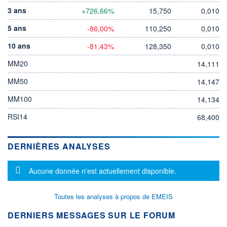
3 ans
+726,66%
15,750
0,010
5 ans
-86,00%
110,250
0,010
10 ans
-81,43%
128,350
0,010
MM20
14,111
MM50
14,147
MM100
14,134
RSI14
68,400
DERNIÈRES ANALYSES
Message d'information
Aucune donnée n'est actuellement disponible.
Toutes les analyses à propos de EMEIS
DERNIERS MESSAGES SUR LE FORUM