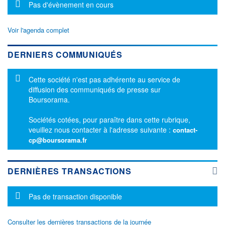
Message d'information
Pas d'évènement en cours
Voir l'agenda complet
DERNIERS COMMUNIQUÉS
Message d'information
Cette société n'est pas adhérente au service de
diffusion des communiqués de presse sur
Boursorama.
Sociétés cotées, pour paraître dans cette rubrique,
veuillez nous contacter à l'adresse suivante :
contact-
cp@boursorama.fr
DERNIÈRES TRANSACTIONS
Message d'information
Pas de transaction disponible
Consulter les dernières transactions de la journée