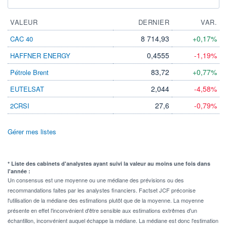
VALEUR
DERNIER
VAR.
8 714,93
+0,17%
CAC 40
0,4555
-1,19%
HAFFNER ENERGY
83,72
+0,77%
Pétrole Brent
2,044
-4,58%
EUTELSAT
27,6
-0,79%
2CRSI
Gérer mes listes
* Liste des cabinets d'analystes ayant suivi la valeur au moins une fois dans
l'année :
Un consensus est une moyenne ou une médiane des prévisions ou des
recommandations faites par les analystes financiers. Factset JCF préconise
l'utilisation de la médiane des estimations plutôt que de la moyenne. La moyenne
présente en effet l'inconvénient d'être sensible aux estimations extrêmes d'un
échantillon, inconvénient auquel échappe la médiane. La médiane est donc l'estimation