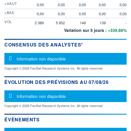
+HAUT
0,00
0,00
0,00
0,00
0,00
+BAS
0,00
0,00
0,00
0,00
0,00
VOL.
2 389
5 952
146
139
-
Variation sur 5 jours :
+339,88%
CONSENSUS DES ANALYSTES*
Message d'information
Information non disponible
Copyright © 2026 FactSet Research Systems Inc. All rights reserved.
ÉVOLUTION DES PRÉVISIONS AU 07/08/26
Message d'information
Information non disponible
Copyright © 2026 FactSet Research Systems Inc. All rights reserved.
ÉVÈNEMENTS