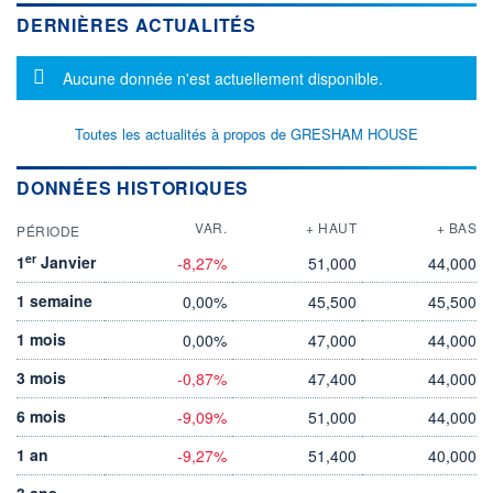
DERNIÈRES ACTUALITÉS
Message d'information
Aucune donnée n'est actuellement disponible.
Toutes les actualités à propos de GRESHAM HOUSE
DONNÉES HISTORIQUES
VAR.
+ HAUT
+ BAS
PÉRIODE
er
1
Janvier
-8,27%
51,000
44,000
1 semaine
0,00%
45,500
45,500
1 mois
0,00%
47,000
44,000
3 mois
-0,87%
47,400
44,000
6 mois
-9,09%
51,000
44,000
1 an
-9,27%
51,400
40,000
3 ans