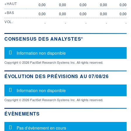
+HAUT
0,00
0,00
0,00
0,00
0,00
+BAS
0,00
0,00
0,00
0,00
0,00
VOL.
-
-
-
-
-
CONSENSUS DES ANALYSTES*
Message d'information
Information non disponible
Copyright © 2026 FactSet Research Systems Inc. All rights reserved.
ÉVOLUTION DES PRÉVISIONS AU 07/08/26
Message d'information
Information non disponible
Copyright © 2026 FactSet Research Systems Inc. All rights reserved.
ÉVÈNEMENTS
Message d'information
Pas d'évènement en cours