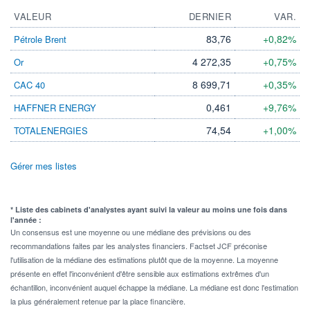
VALEUR
DERNIER
VAR.
83,76
+0,82%
Pétrole Brent
4 272,35
+0,75%
Or
8 699,71
+0,35%
CAC 40
0,461
+9,76%
HAFFNER ENERGY
74,54
+1,00%
TOTALENERGIES
Gérer mes listes
* Liste des cabinets d'analystes ayant suivi la valeur au moins une fois dans
l'année :
Un consensus est une moyenne ou une médiane des prévisions ou des
recommandations faites par les analystes financiers. Factset JCF préconise
l'utilisation de la médiane des estimations plutôt que de la moyenne. La moyenne
présente en effet l'inconvénient d'être sensible aux estimations extrêmes d'un
échantillon, inconvénient auquel échappe la médiane. La médiane est donc l'estimation
la plus généralement retenue par la place financière.