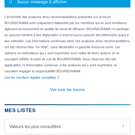
Message d'information
Aucun message à afficher
L'ensemble des analyses et/ou recommandations présentes sur le forum
BOURSORAMA sont uniquement élaborées par les membres qui en sont émetteurs.
Agissant exclusivement en qualité de canal de diffusion, BOURSORAMA n'a participé
en aucune manière à leur élaboration ni exercé aucun pouvoir discrétionnaire quant à
leur sélection. Les informations contenues dans ces analyses et/ou recommandations
ont été retranscrites "en l'état", sans déclaration ni garantie d'aucune sorte. Les
opinions ou estimations qui y sont exprimées sont celles de leurs auteurs et ne
sauraient refléter le point de vue de BOURSORAMA. Sous réserves des lois
applicables, ni l'information contenue, ni les analyses qui y sont exprimées ne
sauraient engager la responsabilité BOURSORAMA.
Lire les mentions légales complètes
Voir tous les forums
MES LISTES
Valeurs les plus consultées