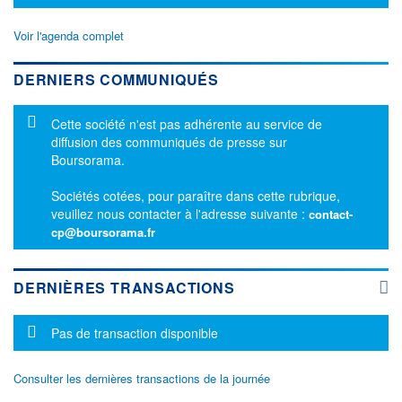
Voir l'agenda complet
DERNIERS COMMUNIQUÉS
Message d'information
Cette société n'est pas adhérente au service de
diffusion des communiqués de presse sur
Boursorama.
Sociétés cotées, pour paraître dans cette rubrique,
veuillez nous contacter à l'adresse suivante :
contact-
cp@boursorama.fr
DERNIÈRES TRANSACTIONS
Message d'information
Pas de transaction disponible
Consulter les dernières transactions de la journée