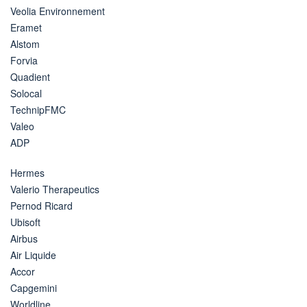
Veolia Environnement
Eramet
Alstom
Forvia
Quadient
Solocal
TechnipFMC
Valeo
ADP
Hermes
Valerio Therapeutics
Pernod Ricard
Ubisoft
Airbus
Air Liquide
Accor
Capgemini
Worldline