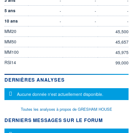
-
-
-
5 ans
-
-
-
10 ans
-
-
-
MM20
45,500
MM50
45,657
MM100
45,975
RSI14
99,000
DERNIÈRES ANALYSES
Message d'information
Aucune donnée n'est actuellement disponible.
Toutes les analyses à propos de GRESHAM HOUSE
DERNIERS MESSAGES SUR LE FORUM