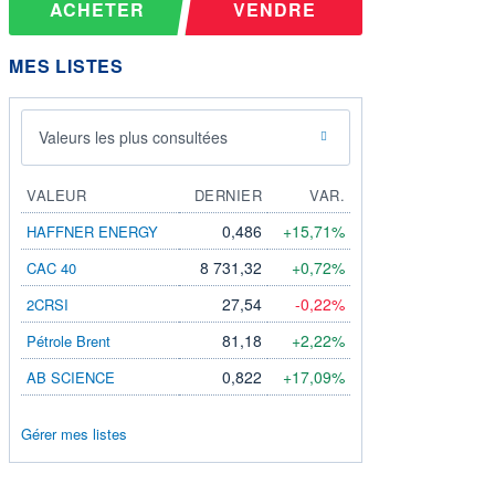
ACHETER
VENDRE
MES LISTES
Valeurs les plus consultées
VALEUR
DERNIER
VAR.
0,486
+15,71%
HAFFNER ENERGY
8 731,32
+0,72%
CAC 40
27,54
-0,22%
2CRSI
81,18
+2,22%
Pétrole Brent
0,822
+17,09%
AB SCIENCE
Gérer mes listes