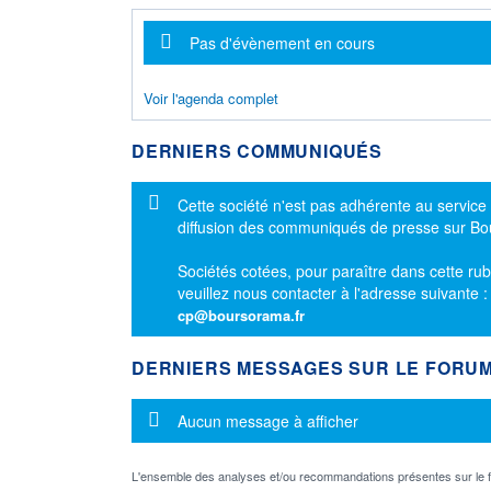
Message d'information
Pas d'évènement en cours
Voir l'agenda complet
DERNIERS COMMUNIQUÉS
Message d'information
Cette société n'est pas adhérente au service
diffusion des communiqués de presse sur B
Sociétés cotées, pour paraître dans cette rub
veuillez nous contacter à l'adresse suivante 
cp@boursorama.fr
DERNIERS MESSAGES SUR LE FORU
Message d'information
Aucun message à afficher
L'ensemble des analyses et/ou recommandations présentes sur l