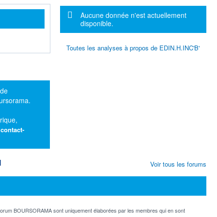
Message d'information
Aucune donnée n'est actuellement
disponible.
Toutes les analyses à propos de EDIN.H.INC'B'
 de
oursorama.
rique,
:
contact-
M
Voir tous les forums
e forum BOURSORAMA sont uniquement élaborées par les membres qui en sont