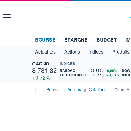
Menu
BOURSE
ÉPARGNE
BUDGET
IM
Actualités
Actions
Indices
Produits
CAC 40
INDICES
8 731,32
NASDAQ
26 363,44
0,00%
DOW
EURO STOXX 50
6 511,03
+0,53%
NIKK
+0,72%
Bourse
Actions
Cotations
Cours ED