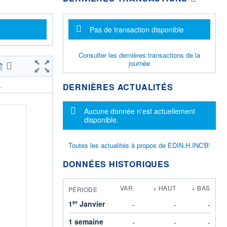
Message d'information
Pas de transaction disponible
Consulter les dernières transactions de la
journée
DERNIÈRES ACTUALITÉS
.
Message d'information
Aucune donnée n'est actuellement
disponible.
Toutes les actualités à propos de EDIN.H.INC'B'
DONNÉES HISTORIQUES
VAR.
+ HAUT
+ BAS
PÉRIODE
er
1
Janvier
-
-
-
1 semaine
-
-
-