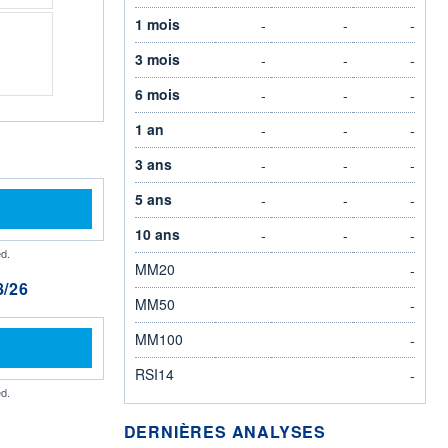
1 mois
-
-
-
3 mois
-
-
-
6 mois
-
-
-
1 an
-
-
-
3 ans
-
-
-
5 ans
-
-
-
10 ans
-
-
-
d.
MM20
-
/26
MM50
-
MM100
-
RSI14
-
d.
DERNIÈRES ANALYSES