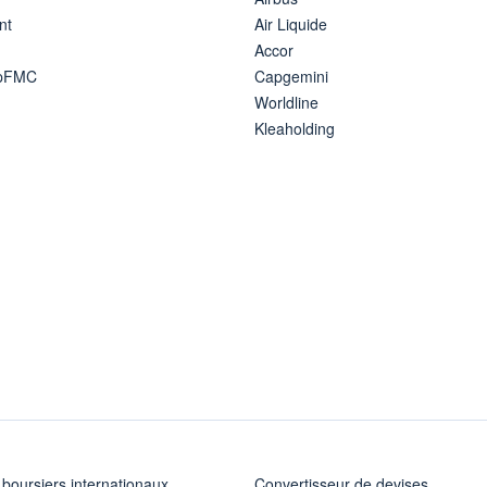
nt
Air Liquide
Accor
ipFMC
Capgemini
Worldline
Kleaholding
 boursiers internationaux
Convertisseur de devises