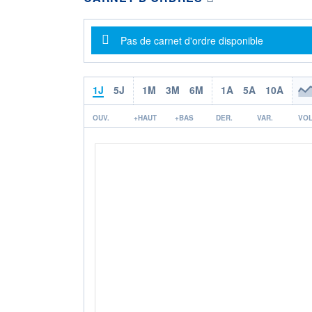
Message d'information
Pas de carnet d'ordre disponible
1J
5J
1M
3M
6M
1A
5A
10A
OUV.
+HAUT
+BAS
DER.
VAR.
VOL