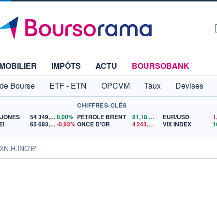
MOBILIER
IMPÔTS
ACTU
BOURSOBANK
 de Bourse
ETF - ETN
OPCVM
Taux
Devises
CHIFFRES-CLÉS
 JONES
54 349,12
0,00%
PÉTROLE BRENT
81,18
$US
EUR/USD
EI
65 683,26
-0,93%
ONCE D'OR
4 243,08
$US
VIX INDEX
IN.H.INC'B'