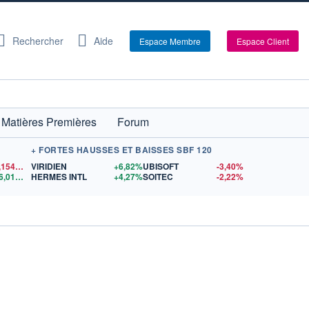
Rechercher
Aide
Espace Membre
Espace Client
Matières Premières
Forum
+ FORTES HAUSSES ET BAISSES SBF 120
1,1541
$US
VIRIDIEN
+6,82%
UBISOFT
-3,40%
16,01
$US
HERMES INTL
+4,27%
SOITEC
-2,22%