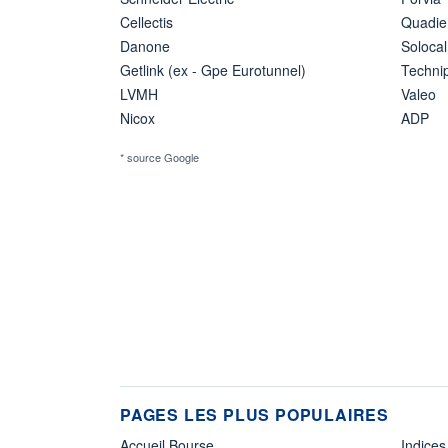
Cellectis
Quadie
Danone
Solocal
Getlink (ex - Gpe Eurotunnel)
Techn
LVMH
Valeo
Nicox
ADP
* source Google
PAGES LES PLUS POPULAIRES
Accueil Bourse
Indices