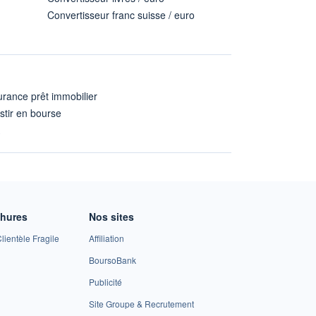
Convertisseur franc suisse / euro
rance prêt immobilier
stir en bourse
A
chures
Nos sites
lientèle Fragile
Affiliation
BoursoBank
Publicité
Site Groupe & Recrutement