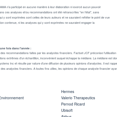
MA n'a participé en aucune manière à leur élaboration ni exercé aucun pouvoir
dans ces analyses et/ou recommandations ont été retranscrites "en l'état", sans
ui y sont exprimées sont celles de leurs auteurs et ne sauraient refléter le point de vue
on contenue, ni les analyses qui y sont exprimées ne sauraient engager la
 une fois dans l'année :
 recommandations faites par les analystes financiers. Factset JCF préconise l'utilisation 
tions extrêmes d'un échantillon, inconvénient auquel échappe la médiane. La médiane est donc
stems Inc et résulte par nature d'une diffusion de plusieurs opinions d'analystes. Il est 
n des analystes financiers. A toutes fins utiles, les opinions de chaque analyste financier aya
Hermes
 Environnement
Valerio Therapeutics
Pernod Ricard
Ubisoft
Airbus