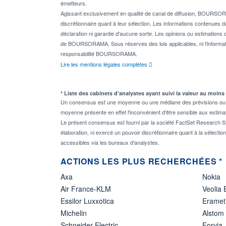
émetteurs.
Agissant exclusivement en qualité de canal de diffusion, BOURSORA
discrétionnaire quant à leur sélection. Les informations contenues 
déclaration ni garantie d'aucune sorte. Les opinions ou estimations q
de BOURSORAMA. Sous réserves des lois applicables, ni l'informati
responsabilité BOURSORAMA.
Lire les mentions légales complètes
* Liste des cabinets d'analystes ayant suivi la valeur au moins
Un consensus est une moyenne ou une médiane des prévisions ou des
moyenne présente en effet l'inconvénient d'être sensible aux estima
Le présent consensus est fourni par la société FactSet Research Sy
élaboration, ni exercé un pouvoir discrétionnaire quant à la sélectio
accessibles via les bureaux d'analystes.
ACTIONS LES PLUS RECHERCHÉES *
Axa
Nokia
Air France-KLM
Veolia
Essilor Luxxotica
Eramet
Michelin
Alstom
Schneider Electric
Forvia