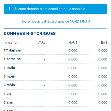
Message d'information
Aucune donnée n'est actuellement disponible.
Toutes les actualités à propos de NORD FINAN
DONNÉES HISTORIQUES
VAR.
+ HAUT
+ BAS
PÉRIODE
er
1
Janvier
-
0,000
0,000
1 semaine
-
0,000
0,000
1 mois
-
0,000
0,000
3 mois
-
0,000
0,000
6 mois
-
0,000
0,000
1 an
-
0,000
0,000
3 ans
-
0,000
0,000
5 ans
-
-
-