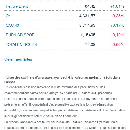
84,42
+1,61%
Pétrole Brent
4 331,57
-0,28%
Or
8 714,93
+0,17%
CAC 40
1,15495
-0,12%
EUR/USD SPOT
74,09
-0,60%
TOTALENERGIES
Gérer mes listes
* Liste des cabinets d'analystes ayant suivi la valeur au moins une fois dans
l'année :
Un consensus est une moyenne ou une médiane des prévisions ou des
recommandations faites par les analystes financiers. Factset JCF préconise
l'utilisation de la médiane des estimations plutôt que de la moyenne. La moyenne
présente en effet l'inconvénient d'être sensible aux estimations extrêmes d'un
échantillon, inconvénient auquel échappe la médiane. La médiane est donc l'estimation
la plus généralement retenue par la place financière.
Le présent consensus est fourni par la société FactSet Research Systems Inc et
résulte par nature d'une diffusion de plusieurs opinions d'analystes. Il est rappelé qu'en