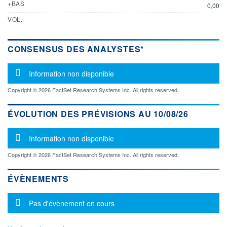
+BAS
0,00
VOL.
-
CONSENSUS DES ANALYSTES*
Message d'information
Information non disponible
Copyright © 2026 FactSet Research Systems Inc. All rights reserved.
ÉVOLUTION DES PRÉVISIONS AU 10/08/26
Message d'information
Information non disponible
Copyright © 2026 FactSet Research Systems Inc. All rights reserved.
ÉVÈNEMENTS
Message d'information
Pas d'évènement en cours