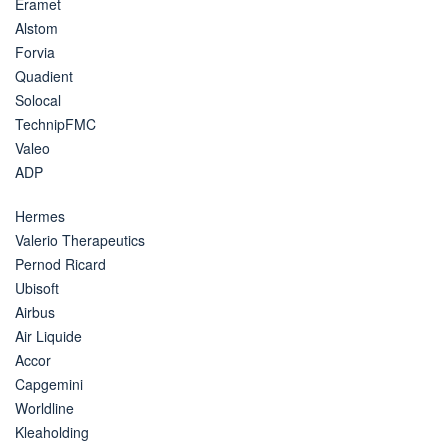
Eramet
Alstom
Forvia
Quadient
Solocal
TechnipFMC
Valeo
ADP
Hermes
Valerio Therapeutics
Pernod Ricard
Ubisoft
Airbus
Air Liquide
Accor
Capgemini
Worldline
Kleaholding