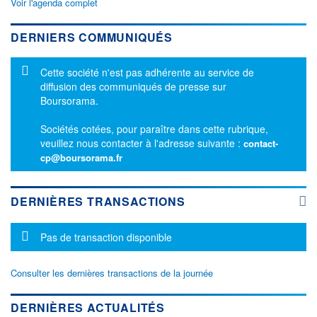
Voir l'agenda complet
DERNIERS COMMUNIQUÉS
Message d'information
Cette société n'est pas adhérente au service de
diffusion des communiqués de presse sur
Boursorama.
Sociétés cotées, pour paraître dans cette rubrique,
veuillez nous contacter à l'adresse suivante :
contact-
cp@boursorama.fr
DERNIÈRES TRANSACTIONS
Message d'information
Pas de transaction disponible
Consulter les dernières transactions de la journée
DERNIÈRES ACTUALITÉS