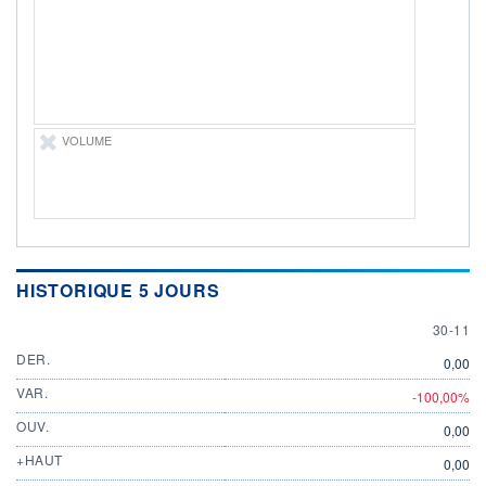
DIVIDENDE
0,00 NOK
-
PROCHAIN
DIVIDENDE
-
ÉLIGIBILITÉ
VOLUME
Non éligible
Boursobank
+ PORTEFEUILLE
+ LISTE
HISTORIQUE 5 JOURS
30 NOV
30-11
DER.
0,00
VAR.
-100,00%
OUV.
0,00
+HAUT
0,00