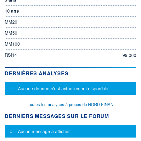
10 ans
-
-
-
MM20
-
MM50
-
MM100
-
RSI14
99,000
DERNIÈRES ANALYSES
Message d'information
Aucune donnée n'est actuellement disponible.
Toutes les analyses à propos de NORD FINAN
DERNIERS MESSAGES SUR LE FORUM
Message d'information
Aucun message à afficher