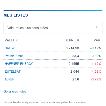
MES LISTES
Valeurs les plus consultées
VALEUR
DERNIER
VAR.
8 714,93
+0,17%
CAC 40
83,4
+0,39%
Pétrole Brent
0,4555
-1,19%
HAFFNER ENERGY
2,044
-4,58%
EUTELSAT
27,6
-0,79%
2CRSI
Gérer mes listes
L'ensemble des analyses et/ou recommandations présentes sur le forum