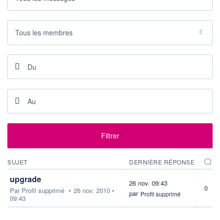
LIMITE À LA
LIMITE À LA
BAISSE
HAUSSE
0,000
0,000
Tous les membres
RENDEMENT
PER ESTIMÉ
ESTIMÉ 2026
2026
-
-
DERNIER
DATE
DIVIDENDE
DERNIER
DIVIDENDE
0,00 GBX
-
PROCHAIN
DIVIDENDE
-
ÉLIGIBILITÉ
RISQUE ESG
Filtrer
BOURSOVIE LUX
17,7/100 (faible)
CTO BUSINESS
SUJET
DERNIÈRE RÉPONSE
+ PORTEFEUILLE
+ LISTE
upgrade
26 nov. 09:43
0
Par
Profil supprimé
•
26 nov. 2010 •
par
Profil supprimé
09:43