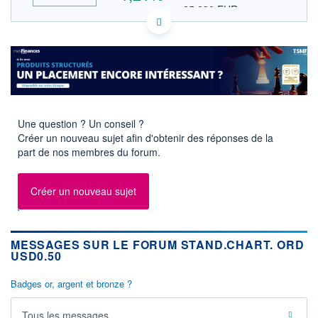
25,930 EUR
VALEUR INDICATIVE
HISTORIQUE
GB0004082847 STAN
DONNÉES TEMPS DIFFÉRÉ
ACTIONNAIRES
Politique d'exécution
Cotation sur les autres places
2 240
Une question ? Un conseil ?
2 220
Créer un nouveau sujet afin d'obtenir des réponses de la
part de nos membres du forum.
2 200
2 180
11h51
14h42
17h33
Créer un nouveau sujet
OUVERTURE
CLÔTURE VEILLE
0,000
2 195,000
+ HAUT
+ BAS
MESSAGES SUR LE FORUM STAND.CHART. ORD
2 238,000
2 187,000
USD0.50
VOLUME
CAPITAL ÉCHANGÉ
9 800 184
0,45%
Badges or, argent et bronze ?
VALORISATION
DERNIER ÉCHANGE
4 865 729 MGBX
07.08.26 / 17:46:01
Tous les messages