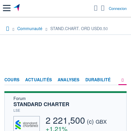
Menu
Connexion
Communauté
STAND.CHART. ORD USD0.50
COURS
ACTUALITÉS
ANALYSES
DURABILITÉ
Forum
CONSENSUS
STANDARD CHARTER
SOCIÉTÉ
LSE
2 221,500
(c)
PRODUITS DE BOURSE
GBX
+1,21%
FORUM