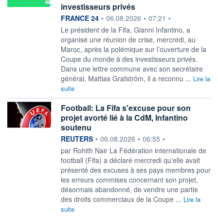
investisseurs privés
information fournie par
FRANCE 24
•
06.08.2026
•
07:21
•
Le président de la Fifa, Gianni Infantino, a
organisé une réunion de crise, mercredi, au
Maroc, après la polémique sur l’ouverture de la
Coupe du monde à des investisseurs privés.
Dans une lettre commune avec son secrétaire
général, Mattias Grafström, il a reconnu ...
Lire la
suite
Football: La Fifa s'excuse pour son
projet avorté lié à la CdM, Infantino
soutenu
information fournie par
REUTERS
•
06.08.2026
•
06:55
•
par Rohith Nair La Fédération internationale de
football (Fifa) a déclaré mercredi qu'elle avait
présenté des excuses à ses ‌pays membres pour
les erreurs commises concernant son projet,
désormais abandonné, de vendre une partie
des droits commerciaux de la Coupe ...
Lire la
suite