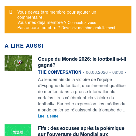
Message d'alerte
Vous devez être membre pour ajouter un
commentaire.
Vous êtes déjà membre ?
Connectez-vous
Pas encore membre ?
Devenez membre gratuitement
A LIRE AUSSI
Coupe du Monde 2026: le football a‑t‑il
gagné?
information fournie par
THE CONVERSATION
•
06.08.2026
•
08:30
•
Au lendemain de la victoire de l'équipe
d'Espagne de football, unanimement qualifiée
de méritée dans la presse internationale,
certains titres célébraient «la victoire du
football». Par cette expression, les médias du
monde entier se réjouissent du triomphe de ...
Lire la suite
Fifa : des excuses après la polémique
sur l’ouverture du Mondial aux